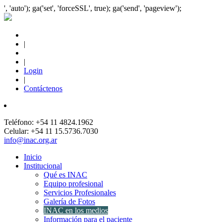
', 'auto'); ga('set', 'forceSSL', true); ga('send', 'pageview');
|
|
Login
|
Contáctenos
Teléfono: +54 11 4824.1962
Celular: +54 11 15.5736.7030
info@inac.org.ar
Inicio
Institucional
Qué es INAC
Equipo profesional
Servicios Profesionales
Galería de Fotos
INAC en los medios
Información para el paciente