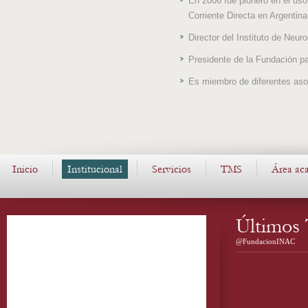
En 2006 fue pionero en el us
Corriente Directa en Argentina
Director del Instituto de Neur
Presidente de la Fundación pa
Es miembro de diferentes as
Inicio
Institucional
Servicios
TMS
Área ac
Últimos 
@FundacionINAC