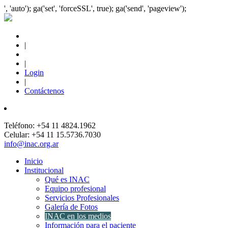
', 'auto'); ga('set', 'forceSSL', true); ga('send', 'pageview');
|
|
Login
|
Contáctenos
Teléfono: +54 11 4824.1962
Celular: +54 11 15.5736.7030
info@inac.org.ar
Inicio
Institucional
Qué es INAC
Equipo profesional
Servicios Profesionales
Galería de Fotos
INAC en los medios
Información para el paciente