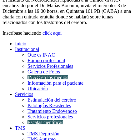
encabezado por el Dr. Matías Bonanni, invita el miércoles 3 de
Diciembre a las 19.00 horas, en Quintana 161 PB (CABA) a una
charla con entrada gratuita donde se hablará sobre temas
relacionados con los trastornos del cerebro.
Inscríbase haciendo
click aquí
Inicio
Institucional
Qué es INAC
Equipo profesional
Servicios Profesionales
Galería de Fotos
INAC en los medios
Información para el paciente
Ubicación
Servicios
Estimulación del cerebro
Patologías Resistentes
Tratamiento Endovenoso
Servicios profesionales
Escalas científicas
TMS
TMS Depresión
TMS Autismo